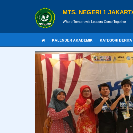
MTS. NEGERI 1 JAKART
Where Tomorrow's Leaders Come Together
KALENDER AKADEMIK
KATEGORI BERITA