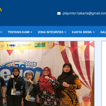
A
ptspmtsn1jakarta@gmail.co
TENTANG KAMI
ZONA INTEGRITAS
KARYA SISWA
GAL