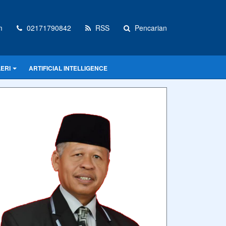
m
02171790842
RSS
Pencarian
ERI
ARTIFICIAL INTELLIGENCE