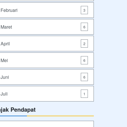
Februari
3
Maret
6
April
2
Mei
6
Juni
6
Juli
1
ajak Pendapat