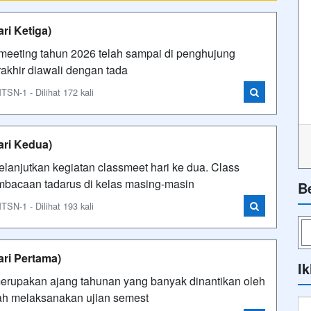
ri Ketiga)
 meeting tahun 2026 telah sampai di penghujung
erakhir diawali dengan tada
N-1 - Dilihat 172 kali
ari Kedua)
anjutkan kegiatan classmeet hari ke dua. Class
mbacaan tadarus di kelas masing-masin
B
N-1 - Dilihat 193 kali
ari Pertama)
Ik
rupakan ajang tahunan yang banyak dinantikan oleh
ah melaksanakan ujian semest