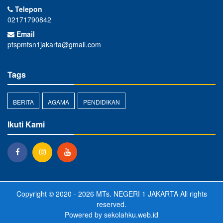
Telepon
02171790842
Email
ptspmtsn1jakarta@gmail.com
Tags
BERITA
AGAMA
PENDIDIKAN
Ikuti Kami
Copyright © 2020 - 2026
MTs. NEGERI 1 JAKARTA
All rights
reserved.
Powered by
sekolahku.web.id