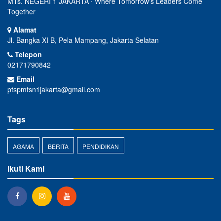
MTs. NEGERI 1 JAKARTA ⋅ Where Tomorrow's Leaders Come
Together
Alamat
Jl. Bangka XI B, Pela Mampang, Jakarta Selatan
Telepon
02171790842
Email
ptspmtsn1jakarta@gmail.com
Tags
AGAMA
BERITA
PENDIDIKAN
Ikuti Kami